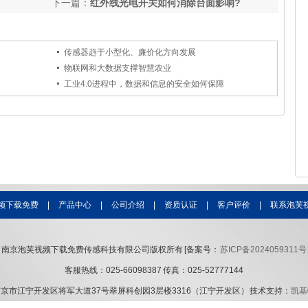
下一篇：
红外线光电开关如何消除台面影响?
传感器趋于小型化、廉价化方向发展
物联网和大数据支撑智慧农业
工业4.0进程中，数据和信息的安全如何保障
频下载免费
|
产品中心
|
公司介绍
|
资质认证
|
客户评价
|
联系泡芙
南京泡芙视频下载免费传感科技有限公司版权所有 [备案号：
苏ICP备2024059311号
客服热线：025-66098387 传真：025-52777144
京市江宁开发区将军大道37号翠屏科创园3层楼3316（江宁开发区） 技术支持：
凯基