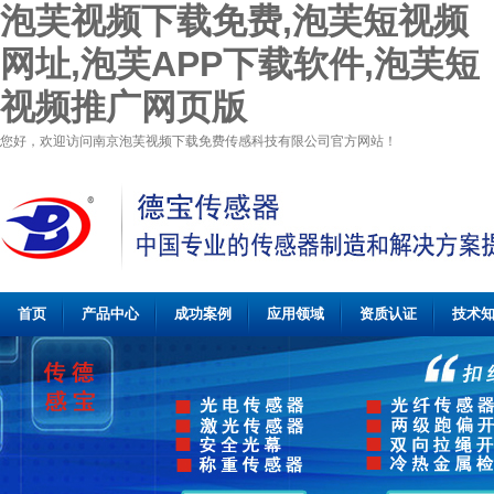
泡芙视频下载免费,泡芙短视频
网址,泡芙APP下载软件,泡芙短
视频推广网页版
您好，欢迎访问南京泡芙视频下载免费传感科技有限公司官方网站！
首页
产品中心
成功案例
应用领域
资质认证
技术