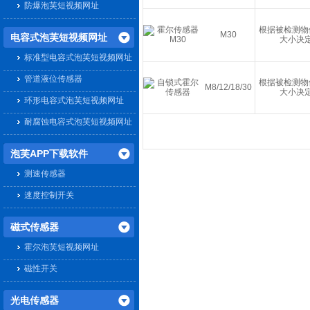
防爆泡芙短视频网址
根据被检测物
M30
电容式泡芙短视频网址
大小决
标准型电容式泡芙短视频网址
管道液位传感器
根据被检测物
M8/12/18/30
大小决
环形电容式泡芙短视频网址
耐腐蚀电容式泡芙短视频网址
泡芙APP下载软件
测速传感器
速度控制开关
磁式传感器
霍尔泡芙短视频网址
磁性开关
光电传感器