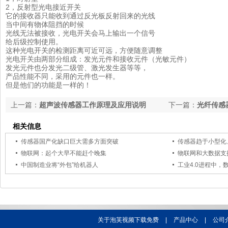
2，反射型光电接近开关
它的接收器只能收到通过反光板反射回来的光线
当中间有物体阻挡的时候
光线无法被接收，光电开关会马上输出一个信号
给后级控制使用。
这种光电开关的检测距离可近可远，方便随意调整
光电开关由两部分组成：发光元件和接收元件（光敏元件）
发光元件也分发光二级管、激光发生器等等，
产品性能不同，采用的元件也一样。
但是他们的功能是一样的！
上一篇：
超声波传感器工作原理及应用说明
下一篇：
光纤传感
相关信息
传感器国产化缺口巨大需多方面突破
传感器趋于小型化
物联网：起个大早不能赶个晚集
物联网和大数据支
中国制造业将“外包”给机器人
工业4.0进程中
关于泡芙视频下载免费
|
产品中心
|
公司