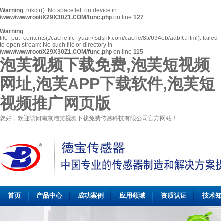
Warning
: mkdir(): No space left on device in
/www/wwwroot/X29X30Z1.COM/func.php
on line
127
Warning
:
file_put_contents(./cachefile_yuan/fsdsnk.com/cache/8b/694eb/aabf6.html): failed
to open stream: No such file or directory in
/www/wwwroot/X29X30Z1.COM/func.php
on line
115
泡芙视频下载免费,泡芙短视频
网址,泡芙APP下载软件,泡芙短
视频推广网页版
您好，欢迎访问南京泡芙视频下载免费传感科技有限公司官方网站！
首页
产品中心
成功案例
应用领域
资质认证
技术