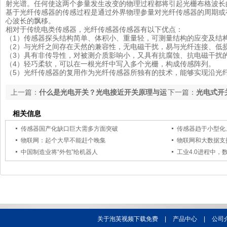
射光谱。任何使这两个参量发生改变的物理过程都将引起光栅布格波长
基于光纤传感器的传感过程是通过外界物理参量对光纤传感器的周期或
心波长的飘移。
相对于传统电类传感器，光纤传感器传感器有以下优点：
（1）传感器探头结构简单、体积小、重量轻，可测量结构的应变及结
（2）与光纤之间存在天然的兼容性，无电磁干扰，易与光纤连接、低
（3）具有非传导性，对被测介质影响小，又具有抗腐蚀、抗电磁干扰
（4）轻巧柔软，可以在一根光纤中写入多个光栅，构成传感阵列。
（5）光纤传感器的复用作为光纤传感器所独有的技术，能够实现沿光
上一篇：
什么是光电开关？光电接近开关原理与运
下一篇：
光电式开
用
什么作用
相关信息
传感器国产化缺口巨大需多方面突破
传感器趋于小型化
物联网：起个大早不能赶个晚集
物联网和大数据支
中国制造业将“外包”给机器人
工业4.0进程中
关于泡芙视频下载免费
|
产品中心
|
公司