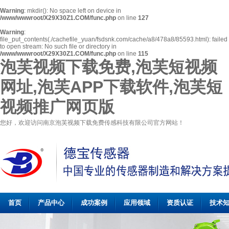
Warning
: mkdir(): No space left on device in
/www/wwwroot/X29X30Z1.COM/func.php
on line
127
Warning
:
file_put_contents(./cachefile_yuan/fsdsnk.com/cache/a8/478a8/85593.html): failed
to open stream: No such file or directory in
/www/wwwroot/X29X30Z1.COM/func.php
on line
115
泡芙视频下载免费,泡芙短视频
网址,泡芙APP下载软件,泡芙短
视频推广网页版
您好，欢迎访问南京泡芙视频下载免费传感科技有限公司官方网站！
首页
产品中心
成功案例
应用领域
资质认证
技术